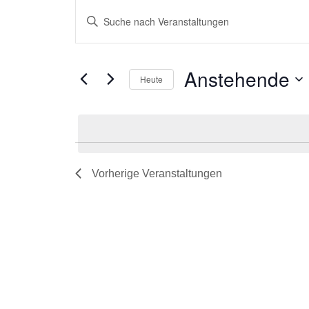
Veranstaltungen
Veranstaltungen
Geben
Such-
Sie
und
Das
Ansichtennavigation
Anstehende
Heute
Schlüsselwort.
Datum
Suche
wählen.
nach
Veranstaltungen
Vorherige
Veranstaltungen
Schlüsselwort.