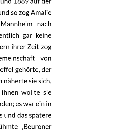
 und 1889 auf der
 und so zog Amalie
n Mannheim nach
ntlich gar keine
rn ihrer Zeit zog
emeinschaft von
ffel gehörte, der
 näherte sie sich,
ihnen wollte sie
den; es war ein in
s und das spätere
ühmte ‚Beuroner