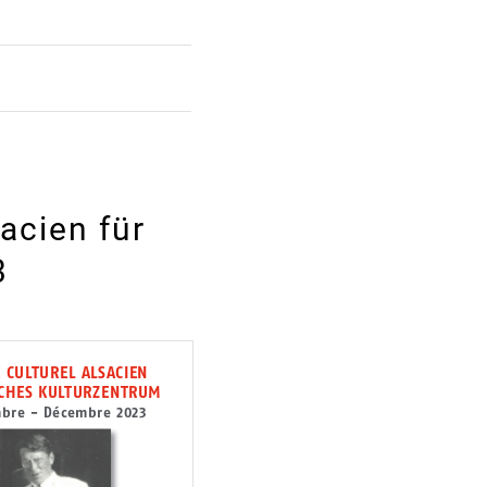
acien für
3