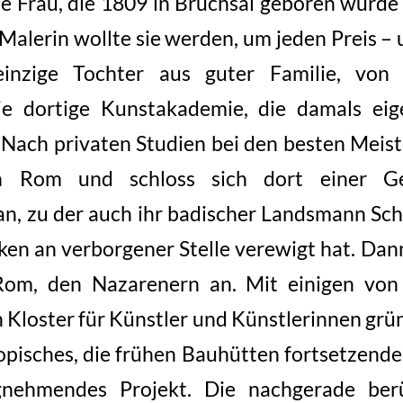
 Frau, die 1809 in Bruchsal geboren wurde
Malerin wollte sie werden, um jeden Preis –
 einzige Tochter aus guter Familie, vo
ie dortige Kunstakademie, die damals eige
Nach privaten Studien bei den besten Meiste
h Rom und schloss sich dort einer G
an, zu der auch ihr badischer Landsmann Sche
ken an verborgener Stelle verewigt hat. Dann
om, den Nazarenern an. Mit einigen von 
n Kloster für Künstler und Künstlerinnen grün
topisches, die frühen Bauhütten fortsetzende
nehmendes Projekt. Die nachgerade ber