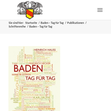
Sie sind hier:
Startseite
/
Baden – Tag für Tag
/
Publikationen
/
Schriftenreihe
/
Baden – Tag für Tag