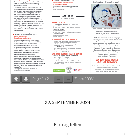
Page
1
/
2
Zoom
100%
29. SEPTEMBER 2024
Eintrag teilen