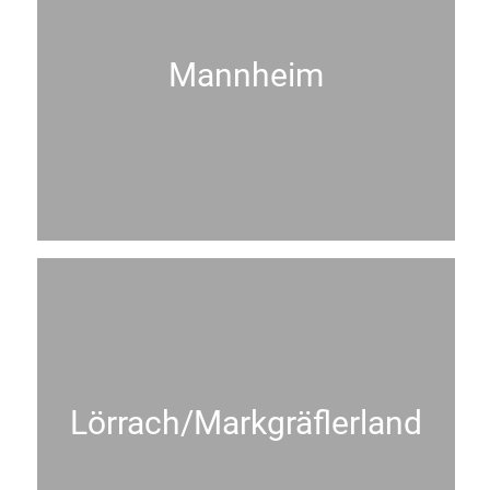
Mannheim
Lörrach/Mark­gräfler­land