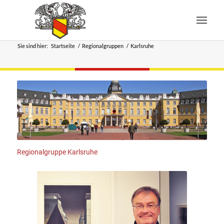
Sie sind hier:
Startseite
/
Regionalgruppen
/
Karlsruhe
Regionalgruppe Karlsruhe