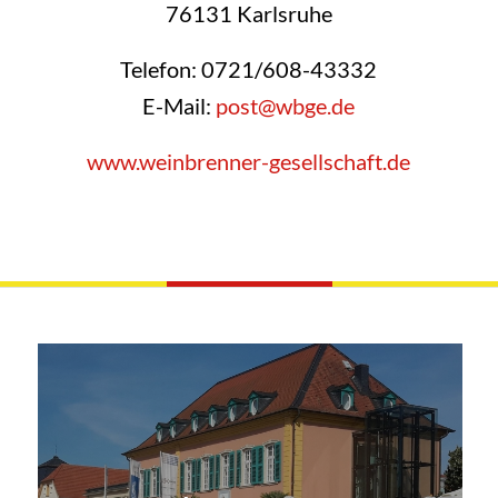
76131 Karlsruhe
Telefon: 0721/608-43332
E-Mail:
post@wbge.de
www.weinbrenner-gesellschaft.de